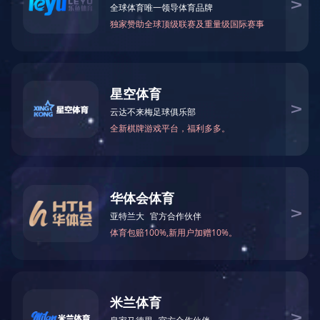
案例10
电 话：0512-81668660
邮 箱：szaider@163.com
网 站：http://www.kweeklamp.com
地 址：苏州市相城区阳澄湖镇凤阳路318号
产品规格
产品介绍