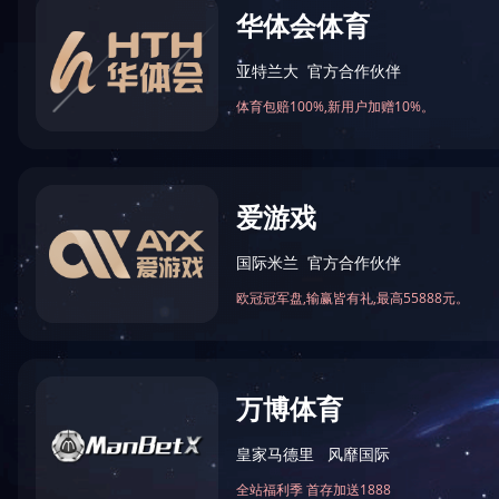
产品
案例4
案例14
关于全众
产品中心
新闻中
公司简介
开云官方app下载站
企业新闻
服务宗旨
铝合金脚手架
加盟合作
企业文化
非标定制