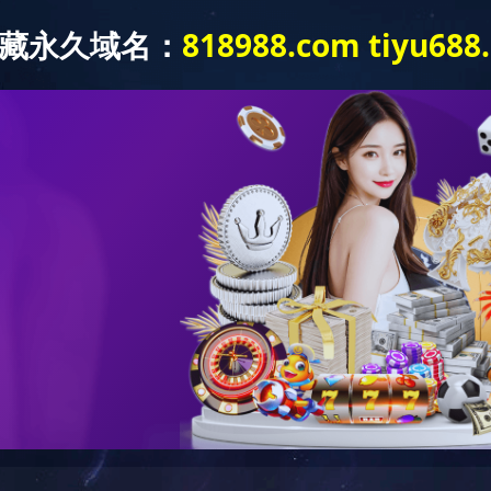
欢迎来到开云官方app下载站~
首页
关于全众
产品中心
新闻中心
案