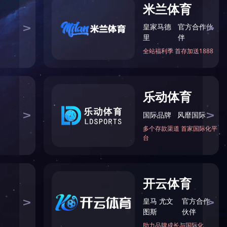
联系方式
电 话：0512- 81668660
邮 箱：szaider@163.com
网 站：http://www.kweeklamp.com