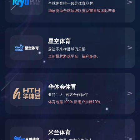
案例1
电 话：0512-81668660
邮 箱：szaider@163.com
网 站：http://www.kweeklamp.com
地 址：苏州市相城区阳澄湖镇凤阳路318号
产品规格
产品介绍