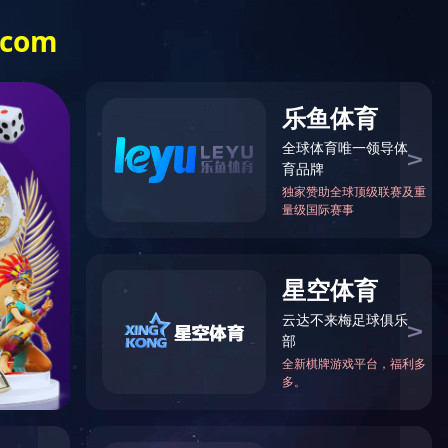
欢迎来到开云官方app下载站~
0512- 81668660
服务支持
开云（中国）
铝合金脚手架
非标定制
铝合金工业型材系列