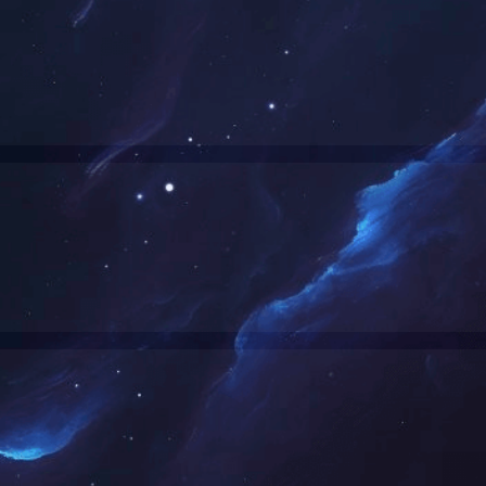
双宽75度爬梯脚手架
查看更多