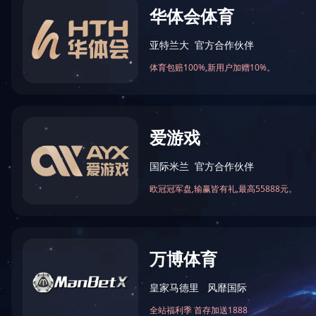
双宽直爬梯脚手架
查看更多