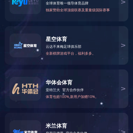
案例4
电 话：0512-81668660
邮 箱：szaider@163.com
网 站：http://www.kweeklamp.com
地 址：苏州市相城区阳澄湖镇凤阳路318号
产品规格
产品介绍