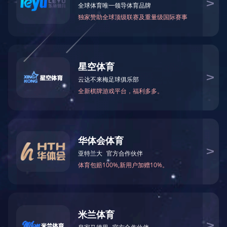
案例6
电 话：0512-81668660
邮 箱：szaider@163.com
网 站：http://www.kweeklamp.com
地 址：苏州市相城区阳澄湖镇凤阳路318号
产品规格
产品介绍