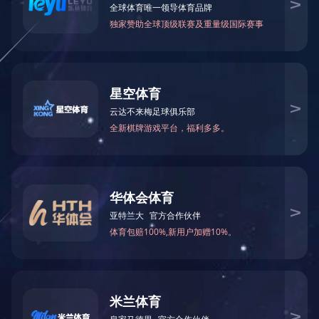
案例5
电 话：0512-81668660
邮 箱：szaider@163.com
网 站：http://www.kweeklamp.com
地 址：苏州市相城区阳澄湖镇凤阳路318号
产品规格
产品介绍