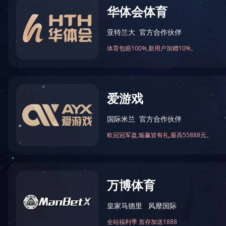
轮转工作梯
产品
尾水检修平台