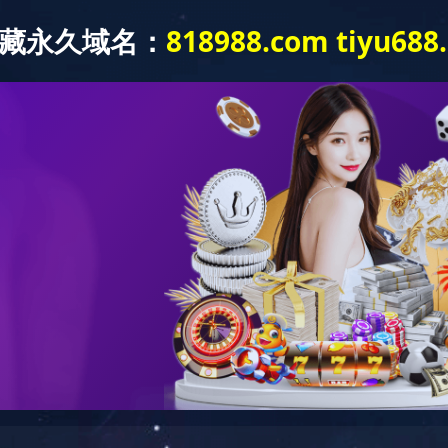
首页
关于全众
产品中心
新闻中心