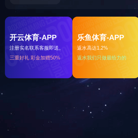
主轴检修架
关于全众
产品中心
新闻中
公司简介
开云官方app下载站
企业新闻
服务宗旨
铝合金脚手架
加盟合作
企业文化
非标定制