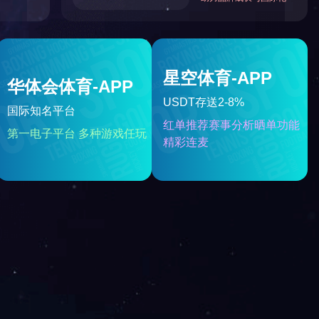
联系方式
电 话：0512- 81668660
邮 箱：szaider@163.com
网 站：http://www.kweeklamp.com