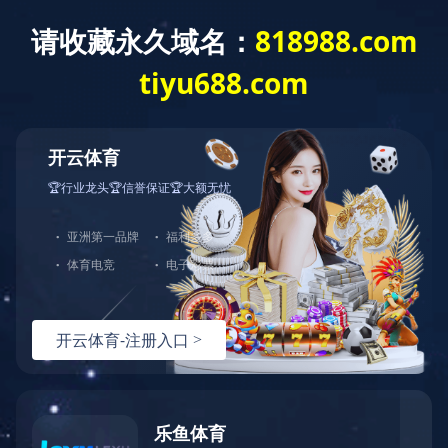
菜单
案例4
电 话：0512-81668660
邮 箱：szaider@163.com
网 站：http://www.kweeklamp.com
地 址：苏州市相城区阳澄湖镇凤阳路318号