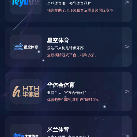
产品规格
产品介绍
Copyright ©
2024 开云官方app下载站 ,All rights reserved
苏ICP备
技术支持：
13046700号-1
汇成传媒
友情链接 :
全众金属
JINNIANHUI.COM
|
乐动注册
|
万象城手机在线官网
|
九游官方
网站
|
HUATIHUI.COM
|
「B体育」
|
球友会官方网页版
|
火博网
页版登录入口
|
完美平台
|
电子邮箱
电话咨询
返回顶部