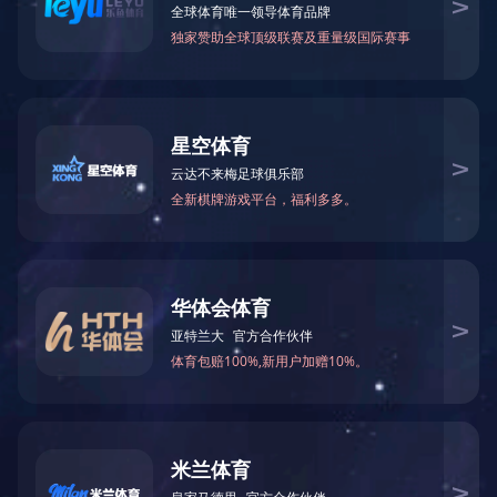
产品规格
产品介绍
规格名
主体尺寸
顶层尺寸
踏板尺寸
档距
总重量
载重
型号
称
（MM）
（MM）
（MM）
（MM）
（KG)
（KG)
2阶B型
BAS-
792*600*400
600*403
600*200
200
9.2
150
踏台
B-02
3阶B型
BAS-
974*600*600
600*403
600*200
200
11.9
150
踏台
B-03
4阶B型
BAS-
1156*600*800
600*403
600*200
200
15
150
踏台
B-04
5阶B型
BAS-
1337*600*1000
600*403
600*200
200
17.9
150
踏台
B-05
6阶B型
BAS-
1619*600*1200
600*403
600*200
200
20.5
150
踏台
B-06