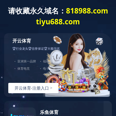
菜单
铝合金踏台B
铝合金踏台B
可选配栏杆，扶手，脚轮