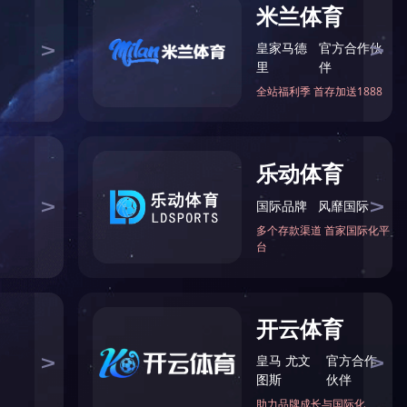
返回列表 ->
下一篇：守望相助，春暖花开！我们一起抗击冠状病毒疫情