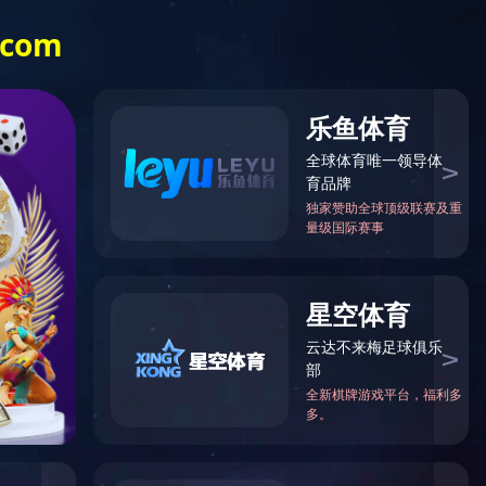
0512- 81668660
服务支持
开云（中国）
企业新闻
加盟合作