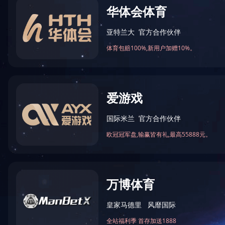
同心同行，复工大吉
上一篇：暂无数据